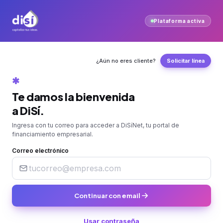
Plataforma activa
¿Aún no eres cliente?
Solicitar línea
✱
Te damos la bienvenida
a DiSí.
Ingresa con tu correo para acceder a DiSíNet, tu portal de
financiamiento empresarial.
Correo electrónico
Continuar con email
Usar contraseña